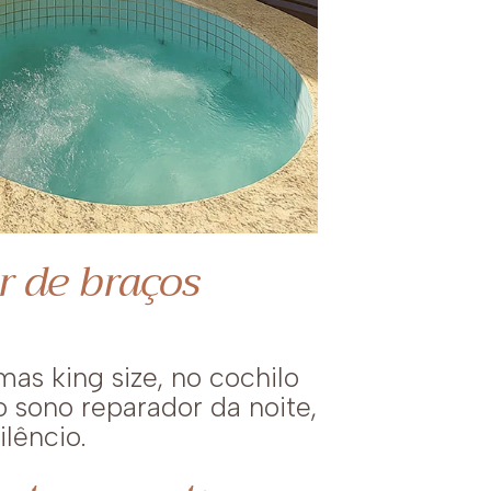
r de braços
as king size, no cochilo
o sono reparador da noite,
lêncio.