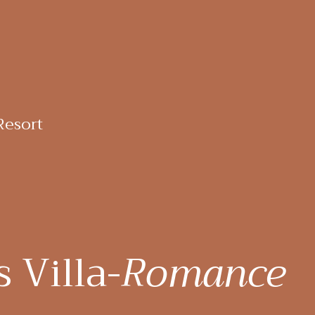
esort
 Villa-
Romance