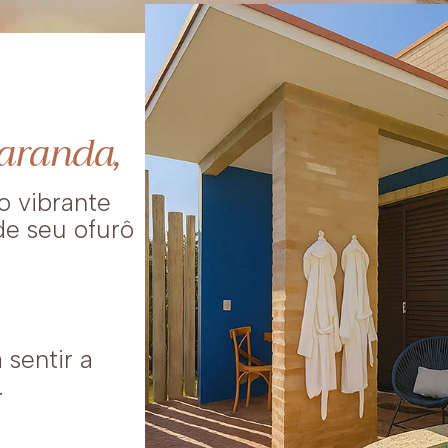
aranda,
o vibrante
de seu ofurô
sentir a
.