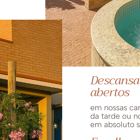
Descansa
abertos
em nossas cam
da tarde ou n
em absoluto si