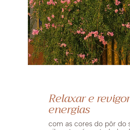
Relaxar e revigor
energias
com as cores do pôr do 