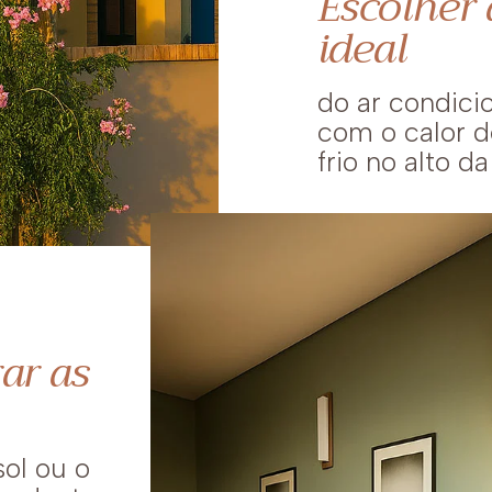
Escolher
ideal
do ar condic
com o calor de
frio no alto da
ar as
sol ou o