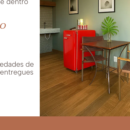
de dentro
so
iedades de
s entregues